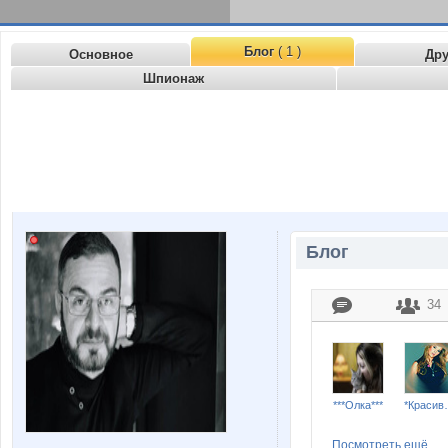
Блог
( 1 )
Основное
Др
Шпионаж
Блог
34
***Олка***
*Кр
Посмотреть ещё