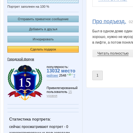
Портрет заполнен на 100 %
Tiggi
my-nik
Отправить приватное сообщение
Про подъезд.
02
Добавить в друзья
Был в одном доме один 
хорошо, нужно не мусори
Игнорировать
МиН(ь)
Мохнат
в лифте, а потом поняли
Сделать подарок
Читать полностью
Городской форум
популярность:
13032 место
+10 ↑
1
рейтинг
2548
?
Привилегированный
пользователь
15
уровня
Статистика портрета:
сейчас просматривают портрет - 0